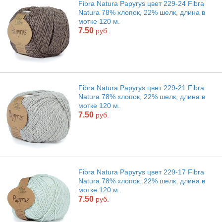
Fibra Natura Papyrys цвет 229-24 Fibra
Natura 78% хлопок, 22% шелк, длина в
мотке 120 м.
7.50
руб.
Fibra Natura Papyrys цвет 229-21 Fibra
Natura 78% хлопок, 22% шелк, длина в
мотке 120 м.
7.50
руб.
Fibra Natura Papyrys цвет 229-17 Fibra
Natura 78% хлопок, 22% шелк, длина в
мотке 120 м.
7.50
руб.