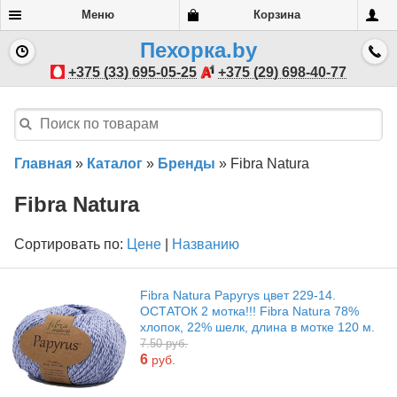
Меню
Корзина
Пехорка.by
+375 (33) 695-05-25
+375 (29) 698-40-77
Главная
»
Каталог
»
Бренды
»
Fibra Natura
Fibra Natura
Сортировать по:
Цене
|
Названию
Fibra Natura Papyrys цвет 229-14.
ОСТАТОК 2 мотка!!! Fibra Natura 78%
хлопок, 22% шелк, длина в мотке 120 м.
7.50 руб.
6
руб.