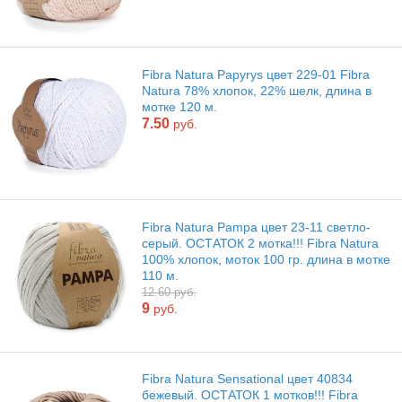
Fibra Natura Papyrys цвет 229-01 Fibra
Natura 78% хлопок, 22% шелк, длина в
мотке 120 м.
7.50
руб.
Fibra Natura Pampa цвет 23-11 светло-
серый. ОСТАТОК 2 мотка!!! Fibra Natura
100% хлопок, моток 100 гр. длина в мотке
110 м.
12.60 руб.
9
руб.
Fibra Natura Sensational цвет 40834
бежевый. ОСТАТОК 1 мотков!!! Fibra