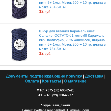
нити 5+-1мм, Моток 200-+ 10 гр. длина в
мотке 75+-5м. м.
12
руб.
Шнур для вязания Карамель цвет
Сапфир. ОСТАТОК 1 моток!!! Карамель
80% полиэфир, 20% кашмилон, ширина
нити 5+-1мм, Моток 200-+ 10 гр. длина в
мотке 75+-5м. м.
12
руб.
Документы подтверждающие покупку
|
Доставка
|
Оплата
|
Контакты
|
О магазине
МТС: +375 (33) 695-05-25
A1: +375 (29) 698-40-77
Skype: ваш_скайп
E-mail: svetlanasenchenko0611@gmail.com