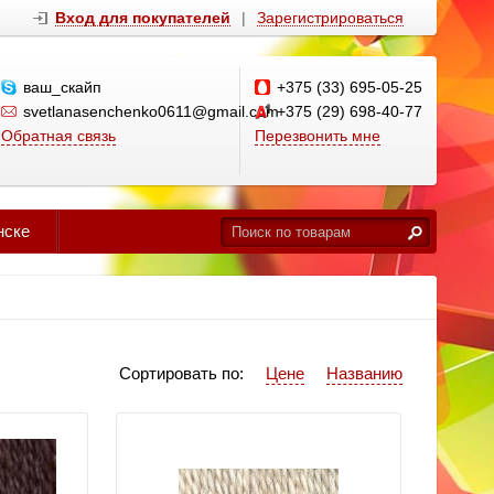
Вход для покупателей
|
Зарегистрироваться
ваш_скайп
+375 (33) 695-05-25
svetlanasenchenko0611@gmail.com
+375 (29) 698-40-77
Обратная связь
Перезвонить мне
нске
Сортировать по:
Цене
Названию