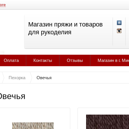
оге
Магазин пряжи и товаров
для рукоделия
Оплата
Контакты
Отзывы
Магазин в г. Ми
Пехорка
Овечья
Овечья