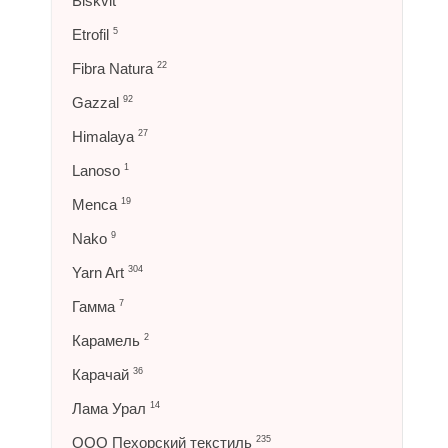
Biskvit
Etrofil
5
Fibra Natura
22
Gazzal
92
Himalaya
27
Lanoso
1
Menca
19
Nako
9
Yarn Art
304
Гамма
7
Карамель
2
Карачай
36
Лама Урал
14
ООО Пехорский текстиль
235