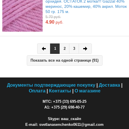
орхидея. ОСТАТОК 2 мотка!!! Gazzal 40%
меринос, 20% кашемир, 40% акрил. Моток
50 гр. 175 м.
5.70 руб.
4.90
руб.
1
2
3
Показать все на одной странице (91)
Документы подтверждающие покупку
|
Доставка
|
Оплата
|
Контакты
|
О магазине
МТС: +375 (33) 695-05-25
A1: +375 (29) 698-40-77
Skype: ваш_скайп
E-mail: svetlanasenchenko0611@gmail.com