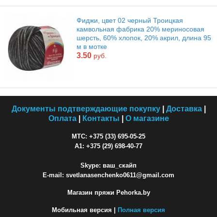
Фиджи, цвет 02 черный Троицкая
камвольная фабрика 20% мериносовая
шерсть, 60% хлопок, 20% акрил, длина 95
м в мотке
3.50
руб.
Документы подтверждающие покупку
|
Доставка
|
Оплата
|
Контакты
|
О магазине
МТС: +375 (33) 695-05-25
A1: +375 (29) 698-40-77
Skype: ваш_скайп
E-mail: svetlanasenchenko0611@gmail.com
Магазин пряжи Pehorka.by
Мобильная версия |
Полная версия