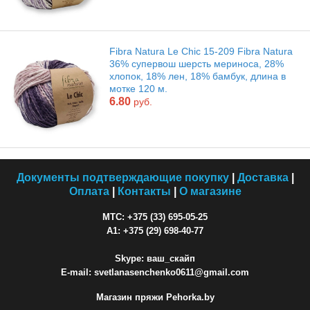
Fibra Natura Le Chic 15-209 Fibra Natura
36% супервош шерсть мериноса, 28%
хлопок, 18% лен, 18% бамбук, длина в
мотке 120 м.
6.80
руб.
Документы подтверждающие покупку
|
Доставка
|
Оплата
|
Контакты
|
О магазине
МТС: +375 (33) 695-05-25
A1: +375 (29) 698-40-77
Skype: ваш_скайп
E-mail: svetlanasenchenko0611@gmail.com
Магазин пряжи Pehorka.by