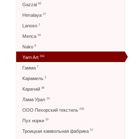
Gazzal
92
Himalaya
27
Lanoso
1
Menca
19
Nako
9
Yarn Art
304
Гамма
7
Карамель
2
Карачай
36
Лама Урал
14
ООО Пехорский текстиль
235
Пух норки
10
Троицкая камвольная фабрика
57