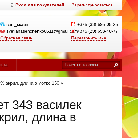
Вход для покупателей
|
Зарегистрироваться
ваш_скайп
+375 (33) 695-05-25
svetlanasenchenko0611@gmail.com
+375 (29) 698-40-77
Обратная связь
Перезвонить мне
нске
0% акрил, длина в мотке 150 м.
вет 343 василек
крил, длина в