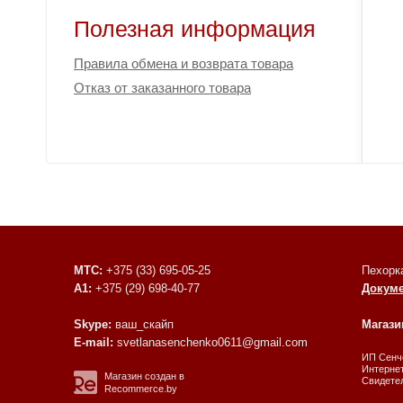
Полезная информация
Правила обмена и возврата товара
Отказ от заказанного товара
МТС:
+375 (33) 695-05-25
Пехорк
A1:
+375 (29) 698-40-77
Докум
Skype:
ваш_скайп
Магази
E-mail:
svetlanasenchenko0611@gmail.com
ИП Сенче
Интернет
Магазин создан в
Свидетел
Recommerce.by