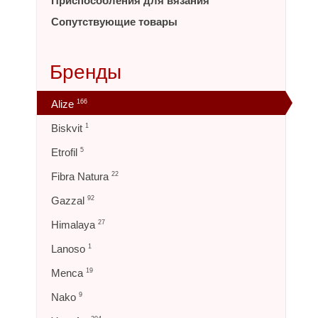
Приспособления для вязания
Сопутствующие товары
Бренды
Alize
166
Biskvit
1
Etrofil
5
Fibra Natura
22
Gazzal
92
Himalaya
27
Lanoso
1
Menca
19
Nako
9