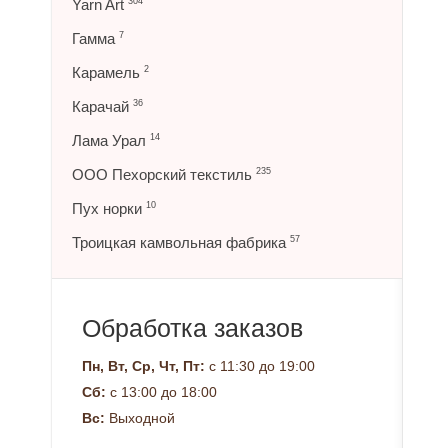
Yarn Art
304
Гамма
7
Карамель
2
Карачай
36
Лама Урал
14
ООО Пехорский текстиль
235
Пух норки
10
Троицкая камвольная фабрика
57
Обработка заказов
Пн, Вт, Ср, Чт, Пт:
с 11:30 до 19:00
Сб:
с 13:00 до 18:00
Вс:
Выходной