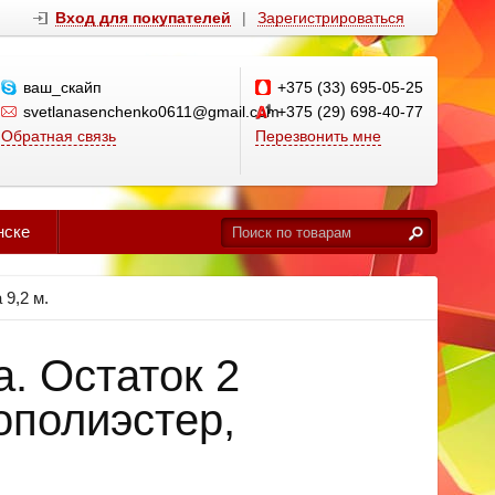
Вход для покупателей
|
Зарегистрироваться
ваш_скайп
+375 (33) 695-05-25
svetlanasenchenko0611@gmail.com
+375 (29) 698-40-77
Обратная связь
Перезвонить мне
нске
 9,2 м.
а. Остаток 2
рополиэстер,