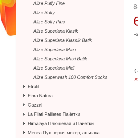
Alize Puffy Fine
8
Alize Softy
Alize Softy Plus
Alise Superlana Klasik
В
Alize Superlana Klassik Batik
Alize Superlana Maxi
Alize Superlana Maxi Batik
Alize Superlana Midi
К
Alize Superwash 100 Comfort Socks
в
Etrofil
Fibra Natura
Gazzal
La Filati Pailletes Пайетки
Himalaya Плюшевая и Пайетки
Menca Пух норки, мохер, альпака