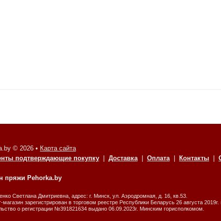
а.by © 2026 •
Карта сайта
енты подтверждающие покупку
|
Доставка
|
Оплата
|
Контакты
|
н пряжи Pehorka.by
нко Светлана Дмитриевна, адрес: г. Минск, ул. Аэродромная, д. 16, кв.53.
-магазин зарегистрирован в торговом реестре Республики Беларусь 26 августа 2019г.
ьство о регистрации №391821634 выдано 06.09.2023г. Минским горисполкомом.