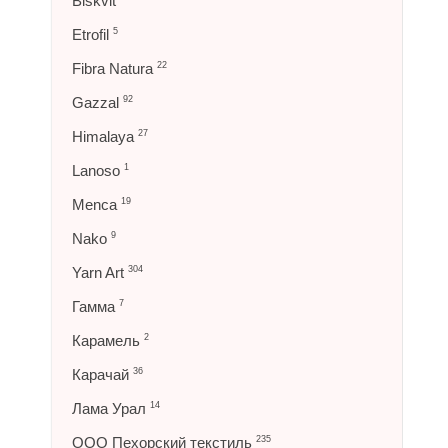
Biskvit
Etrofil
5
Fibra Natura
22
Gazzal
92
Himalaya
27
Lanoso
1
Menca
19
Nako
9
Yarn Art
304
Гамма
7
Карамель
2
Карачай
36
Лама Урал
14
ООО Пехорский текстиль
235