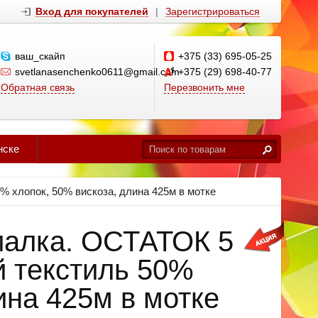
Вход для покупателей
|
Зарегистрироваться
ваш_скайп
+375 (33) 695-05-25
svetlanasenchenko0611@gmail.com
+375 (29) 698-40-77
Обратная связь
Перезвонить мне
нске
 хлопок, 50% вискоза, длина 425м в мотке
иалка. ОСТАТОК 5
й текстиль 50%
ина 425м в мотке