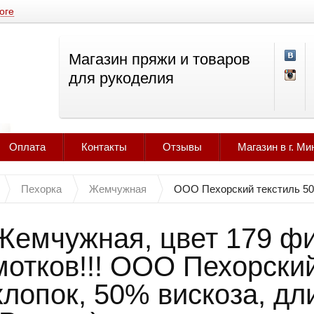
оге
Магазин пряжи и товаров
для рукоделия
Оплата
Контакты
Отзывы
Магазин в г. Ми
Пехорка
Жемчужная
ООО Пехорский текстиль 50%
Жемчужная, цвет 179 ф
мотков!!! ООО Пехорски
хлопок, 50% вискоза, дл