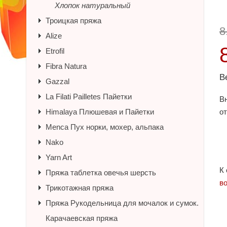
Хлопок натуральный
Троицкая пряжа
8
Alize
Etrofil
Fibra Natura
В
Gazzal
La Filati Pailletes Пайетки
В
Himalaya Плюшевая и Пайетки
о
Menca Пух норки, мохер, альпака
Nako
Yarn Art
К
Пряжа таблетка овечья шерсть
в
Трикотажная пряжа
Пряжа Рукодельница для мочалок и сумок.
Карачаевская пряжа