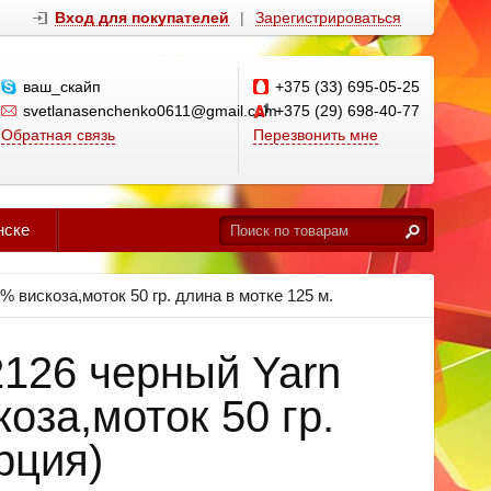
Вход для покупателей
|
Зарегистрироваться
ваш_скайп
+375 (33) 695-05-25
svetlanasenchenko0611@gmail.com
+375 (29) 698-40-77
Обратная связь
Перезвонить мне
нске
0% вискоза,моток 50 гр. длина в мотке 125 м.
2126 черный Yarn
оза,моток 50 гр.
рция)