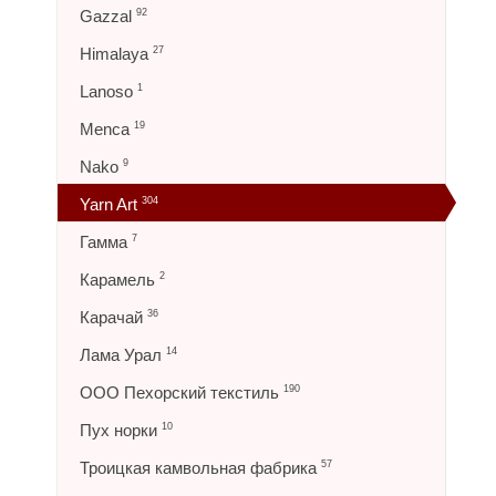
Gazzal
92
Himalaya
27
Lanoso
1
Menca
19
Nako
9
Yarn Art
304
Гамма
7
Карамель
2
Карачай
36
Лама Урал
14
ООО Пехорский текстиль
190
Пух норки
10
Троицкая камвольная фабрика
57