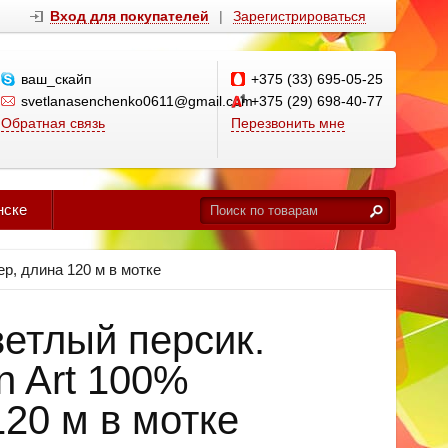
Вход для покупателей
|
Зарегистрироваться
ваш_скайп
+375 (33) 695-05-25
svetlanasenchenko0611@gmail.com
+375 (29) 698-40-77
Обратная связь
Перезвонить мне
нске
ер, длина 120 м в мотке
ветлый персик.
n Art 100%
20 м в мотке