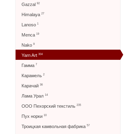
Gazzal
92
Himalaya
27
Lanoso
1
Menca
19
Nako
9
Yarn Art
304
Гамма
7
Карамель
2
Карачай
36
Лама Урал
14
ООО Пехорский текстиль
235
Пух норки
10
Троицкая камвольная фабрика
57